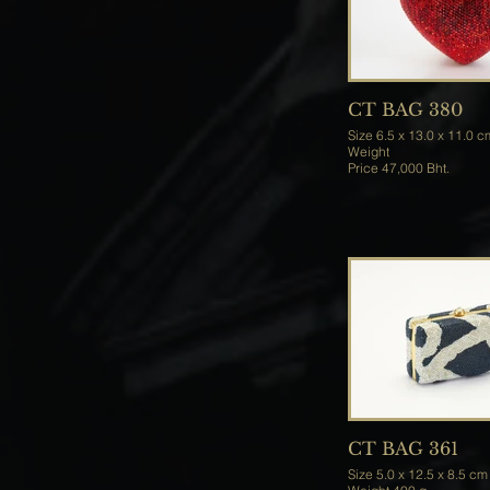
CT BAG 380
Size 6.5 x 13.0 x 11.0 
Weight
Price 47,000 Bht.
CT BAG 361
Size 5.0 x 12.5 x 8.5 cm