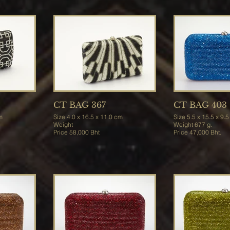
CT BAG 367
CT BAG 403
cm
Size 4.0 x 16.5 x 11.0 cm
Size 5.5 x 15.5 x 9
Weight
Weight 677 g.
Price 58,000 Bht
Price 47,000 Bht.