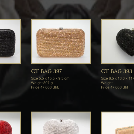
CT BAG 397
CT BAG 393
Size 5.5 x 15.5 x 9.5 cm
Size 6.5 x 13.0 x 1
Weight 597 g.
Weight
Price 47,000 Bht.
Price 47,000 Bht