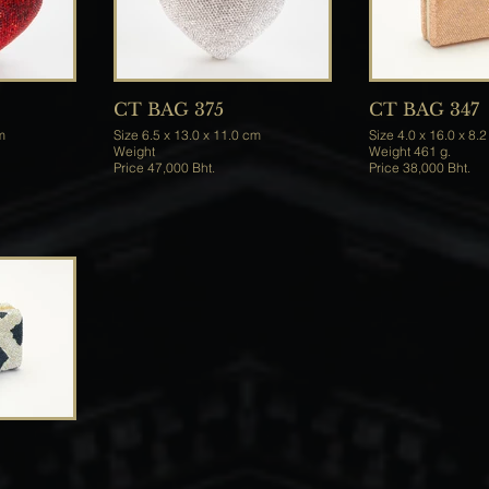
CT BAG 375
CT BAG 347
cm
Size 6.5 x 13.0 x 11.0 cm
Size 4.0 x 16.0 x 8
Weight
Weight 461 g.
Price 47,000 Bht.
Price 38,000 Bht.