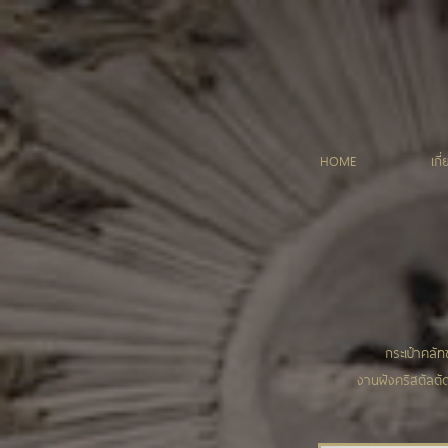
HOME
เกี
กระเป๋าคลัท
งานฝังคริสตัลตั