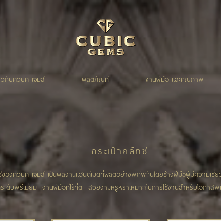
่ยวกับคิวบิค เจมส์
ผลิตภัณท์
งานฝีมือ และคุณภาพ
กระเป๋าคลัทช์
ช์ของคิวบิค เจมส์ เป็นผลงานแฮนด์เมดที่ผลิตอย่างพิถีพิถันโดยช่างฝีมือผู้มีความเชี
ดระดับพรีเมี่ยม งานฝีมือที่ไร้ที่ติ สวยงามหรูหราเหมาะกับการใช้งานสำหรับโอกาสพ