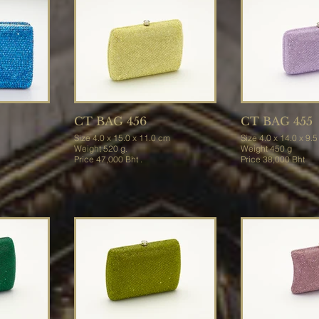
CT BAG 456
CT BAG 455
Size 4.0 x 15.0 x 11.0 cm
Size 4.0 x 14.0 x 9
Weight 520 g.
Weight 450 g
Price 47,000 Bht .
Price 38,000 Bht