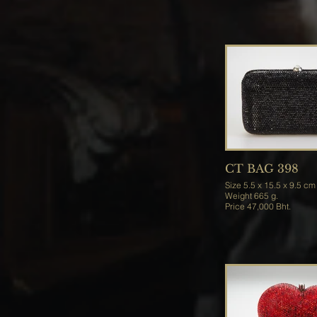
CT BAG 398
Size 5.5 x 15.5 x 9.5 cm
Weight 665 g.
Price 47,000 Bht.