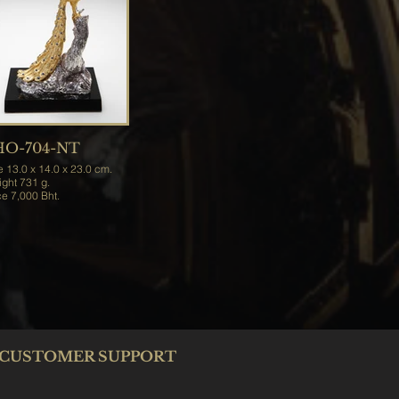
HO-704-NT
e 13.0 x 14.0 x 23.0 cm.
Weight 731 g.
Price 7,000 Bht.
CUSTOMER SUPPORT