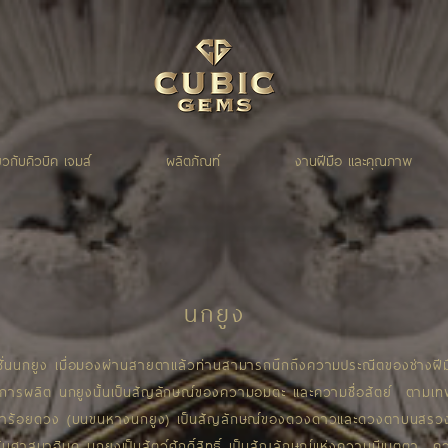
่ยวกับคิวบิค เจมส์
ผลิตภัณท์
งานฝีมือ และคุณภาพ
นกยูง
ั่นนกยูง เมื่อมองผ่านสายตาแล้วท่านสามารถนึกถึงความประณีตของช่างฝีม
การผลิต นกยูงนั้นเป็นสัญลักษณ์ของความอมตะ และความซื่อสัตย์ ตามเ
ตาร้อยดวง (บนขนหางนกยูง) เป็นสัญลักษณ์ของดวงดาวและดวงตาบนสรว
บศาสนาฮินดู นกยูงเป็นสัตว์ศักดิ์สิทธิ์ เป็นสัญลักษณ์แห่งความมีเมตตา ค