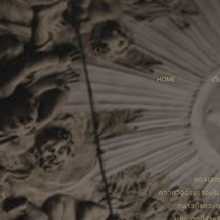
HOME
เกี
คอลเลกช
ความวิจิตรบรรจงใน
กล่าวถึงดวง
นอกจากนี้สำหรั