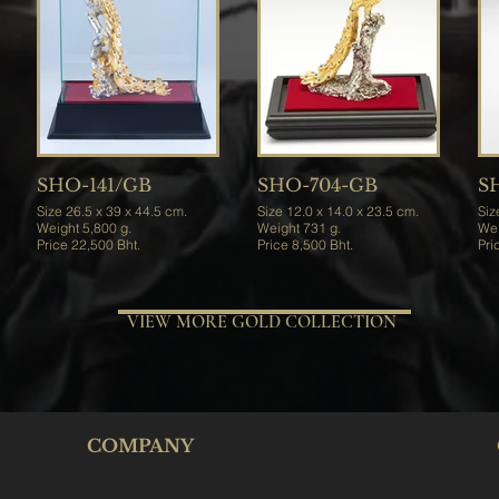
SHO-141/GB
SHO-704-GB
S
Size 26.5 x 39 x 44.5 cm.
Size 12.0 x 14.0 x 23.5 cm.
Siz
Weight 5,800 g.
Weight 731 g.
Price 22,500 Bht.
Price 8,500 Bht.
VIEW MORE GOLD COLLECTION
COMPANY