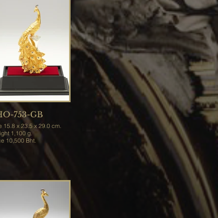
HO-753-GB
e 15.8 x 23.5 x 29.0 cm.
Weight 1,100 g.
Price 10,500 Bht.