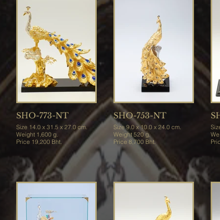
SHO-773-NT
SHO-753-NT
S
Size 14.0 x 31.5 x 27.0 cm.
Size 9.0 x 10.0 x 24.0 cm.
Siz
Weight 1,600 g.
Weight 520 g.
Price 19,200 Bht.
Price 8,700 Bht.