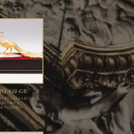
ห้
HO-842-GB
e 14.7 x 33.3 x 20.5 cm.
Weight 1,900 g.
Price 10,500 Bht.