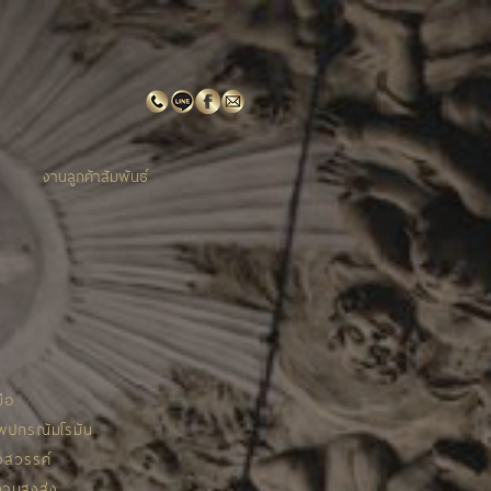
งานลูกค้าสัมพันธ์
ือ
ทพปกรณัมโรมัน
งสวรรค์
วามสูงส่ง